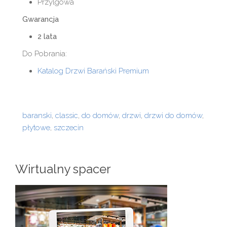
Przylgowa
Gwarancja
2 lata
Do Pobrania:
Katalog Drzwi Barański Premium
baranski
,
classic
,
do domów
,
drzwi
,
drzwi do domów
,
płytowe
,
szczecin
Wirtualny spacer