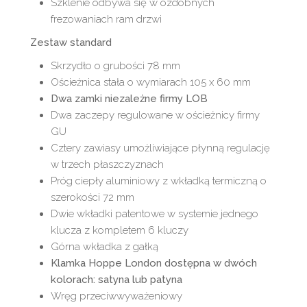
Szklenie odbywa się w ozdobnych
frezowaniach ram drzwi
Zestaw standard
Skrzydło o grubości 78 mm
Ościeżnica stała o wymiarach 105 x 60 mm
Dwa zamki niezależne firmy LOB
Dwa zaczepy regulowane w ościeżnicy firmy
GU
Cztery zawiasy umożliwiające płynną regulację
w trzech płaszczyznach
Próg ciepły aluminiowy z wkładką termiczną o
szerokości 72 mm
Dwie wkładki patentowe w systemie jednego
klucza z kompletem 6 kluczy
Górna wkładka z gałką
Klamka Hoppe London dostępna w dwóch
kolorach: satyna lub patyna
Wręg przeciwwyważeniowy