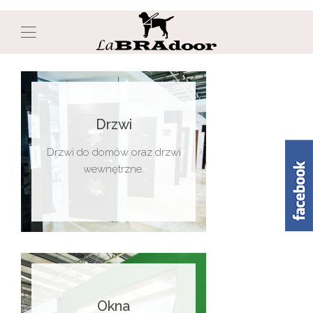
Drzwi
Drzwi do domów oraz drzwi
wewnętrzne.
Okna