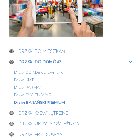
DRZWI DO MIESZKAŃ
DRZWI DO DOMÓW
Drzwi DZIADEK drewniane
Drzwi KMT
Drzwi PARMAX
Drzwi PVC BUDVAR
Drzwi BARAŃSKI PREMIUM
DRZWI WEWNĘTRZNE
DRZWI UKRYTA OŚCIEŻNICA
DRZWI PRZESUWANE