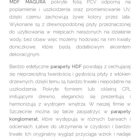
MDF MAGURA
pokryte folią PCV odporną na
poplamienie i uszkodzenia oraz promieniowanie UV,
dzięki czemu zachowują żywe kolory przez lata.
Wykonane są z drewnopodobnej płyty przeznaczonej
do użytkowania w miejscach narażonych na działanie
wody, bez obaw więc możemy hodować na nim kwiaty
doniczkowe, które będą dodatkowym akcentem
dekoracyjnym.
Bardzo estetyczne
parapety HDF
powstają z cechującej
się nieprzeciętną twardością i gęstością płyty z włókien
drzewnych, dzięki temu są bardzo trwałe i niepodatne na
uszkodzenia. Pokryte fornirem lub okleiną CPL
imitującymi drewno, elegancko się prezentują i
harmonizują z wystrojem wnętrza. W naszej firmie w
Szczecinie można się także zaopatrzyć w
parapety
konglomerat
, które występują w różnych barwach i
odcieniach. Łatwe do utrzymania w czystości i bardzo
trwałe. Ich oryginalny wygląd przyciąga wzrok i nadaje