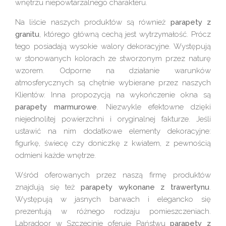
wnętrzu niepowtarzalnego charakteru.
Na liście naszych produktów są również
parapety z
granitu
, którego główną cechą jest wytrzymałość. Prócz
tego posiadają wysokie walory dekoracyjne. Występują
w stonowanych kolorach ze stworzonym przez naturę
wzorem. Odporne na działanie warunków
atmosferycznych są chętnie wybierane przez naszych
Klientów. Inna propozycją na wykończenie okna są
parapety marmurowe
. Niezwykle efektowne dzięki
niejednolitej powierzchni i oryginalnej fakturze. Jeśli
ustawić na nim dodatkowe elementy dekoracyjne:
figurkę, świecę czy doniczkę z kwiatem, z pewnością
odmieni każde wnętrze.
Wśród oferowanych przez naszą firmę produktów
znajdują się też
parapety wykonane z trawertynu
.
Występują w jasnych barwach i elegancko się
prezentują w różnego rodzaju pomieszczeniach.
Labradoor w Szczecinie oferuje Państwu
parapety z