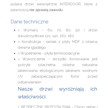
poleca drzwi wewnętrzne INTERDOOR, które z
pewnością
nie sprawią zawodu
.
Dane techniczne
> Wymiary - 60, 70, 80, 90 i drzwi
dwuskrzydłowe 120, 140, 160, 180
> Konstrukcja - ramiak z płyty MDF z okleiną
drewna iglastego
> Wypełnienie - płyta termoizolacyjna
> Wykończenie - skrzydło fornirowane jest
pokryte szlachetna okleina naturalna
lakierowana ekologicznymi lakierami wodnymi
UV zabezpieczającymi fornir przed
odbarwieniem
Nasze drzwi wyróżniają ich
właściwości:
1. BEZPIECZNE PRZESZKLENIA - Chroń siebie i