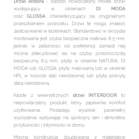
Drzwi Andora
- bardzo nowoczesny model drzwi
występujący w okleinach
DI MODA
oraz
GLOSSA
, charakteryzujący się oryginalnym
przeszkleniem pośrodku. Drzwi te mogą znaleźć
zastosowanie w łazienkach. Standardowo w skrzydle
montowana jest szyba bezpieczna matowa 8,5 mm,
jednak w zależności od preferencji zamiast niej
można zdecydować się na szybę przezroczystą
bezpieczną 8,5 mm, płytę w okleinie NATURA, DI
MODA lub GLOSSA, płytę malowaną lub w okleinie
HPL w kolorze stali nierdzewnej lub płytę pokrytą
stalą nierdzewną.
Każde z wewnętrznych
drzwi INTERDOOR
to
niepowtarzalny produkt, który zapewnia komfort
użytkowania. Posiadają wysokie parametry
wyciszenia wpływając na spokojny sen i atmosferę
przytulności i intymności w domu.
Mocna konstrukcja zbudowana z materiałów