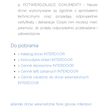
9. POTWIERDZAJĄCE DOKUMENTY - Nasze
drzwi wykonywane są zgodnie z aprobatami
technicznymi oraz posiadają odpowiednie
certyfikaty i deklaracje. Dzięki nim możesz mieć
pewność, że zostały odpowiednio przebadane i
zatwierdzone.
Do pobrania
>
Katalog drzwi INTERDOOR
>
Kolorystyka oklein INTERDOOR
>
Cennik akcesoriów INTERDOOR
>
Cennik tafli szklanych INTERDOOR
>
Cennik ościeżnic do drzwi wewnętrznych
INTERDOOR
allande
,
drzwi wewnętrzne
,
fiore
,
glossa
,
interdoor