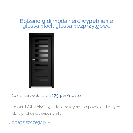
Bolzano 9 di moda nero wypełnienie
glossa black glossa bezprzylgowe
Cena skrzydła od:
1275 pln/netto
Drzwi BOLZANO 9 - to atrakcyjna propozycja dla tych,
którzy lubią wyważony styl.
Zobacz szczegóły