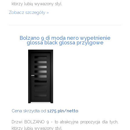
którzy lubią wyważony styl.
Zobacz szczegóły
Bolzano 9 di moda nero wypełnienie
glossa black glossa przylgowe
Cena skrzydła od
1275 pln/netto
Drzwi BOLZANO 9 - to atrakcyjna propozycja dla tych,
którzy lubią wyważony styl.