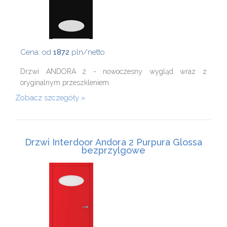
Cena: od
1872
pln/netto
Drzwi ANDORA 2 - nowoczesny wygląd wraz z
oryginalnym przeszkleniem.
Zobacz szczegóły
Drzwi Interdoor Andora 2 Purpura Glossa
bezprzylgowe