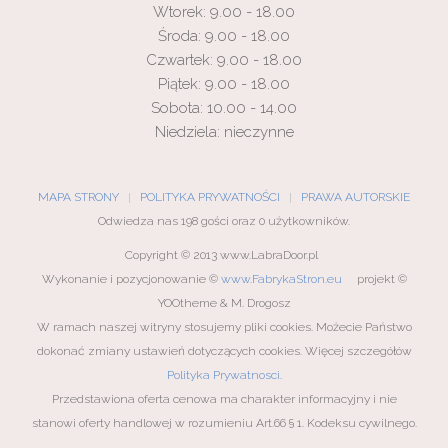
Wtorek: 9.00 - 18.00
Środa: 9.00 - 18.00
Czwartek: 9.00 - 18.00
Piątek: 9.00 - 18.00
Sobota: 10.00 - 14.00
Niedziela: nieczynne
MAPA STRONY
POLITYKA PRYWATNOŚCI
PRAWA AUTORSKIE
Odwiedza nas 198 gości oraz 0 użytkowników.
Copyright © 2013 www.LabraDoor.pl
Wykonanie i pozycjonowanie ©
www.FabrykaStron.eu
projekt ©
YOOtheme & M. Drogosz
W ramach naszej witryny stosujemy pliki cookies. Możecie Państwo
dokonać zmiany ustawień dotyczących cookies. Więcej szczegółów
Polityka Prywatnosci
.
Przedstawiona oferta cenowa ma charakter informacyjny i nie
stanowi oferty handlowej w rozumieniu Art.66 § 1. Kodeksu cywilnego.