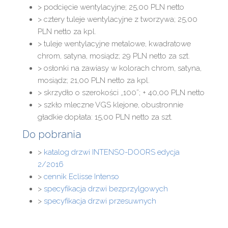
> podcięcie wentylacyjne; 25,00 PLN netto
> cztery tuleje wentylacyjne z tworzywa; 25,00
PLN netto za kpl.
> tuleje wentylacyjne metalowe, kwadratowe
chrom, satyna, mosiądz; 29 PLN netto za szt.
> osłonki na zawiasy w kolorach chrom, satyna,
mosiądz; 21,00 PLN netto za kpl.
> skrzydło o szerokości „100”; + 40,00 PLN netto
> szkło mleczne VGS klejone, obustronnie
gładkie dopłata: 15,00 PLN netto za szt.
Do pobrania
>
katalog drzwi INTENSO-DOORS edycja
2/2016
>
cennik Eclisse Intenso
>
specyfikacja drzwi bezprzylgowych
>
specyfikacja drzwi przesuwnych