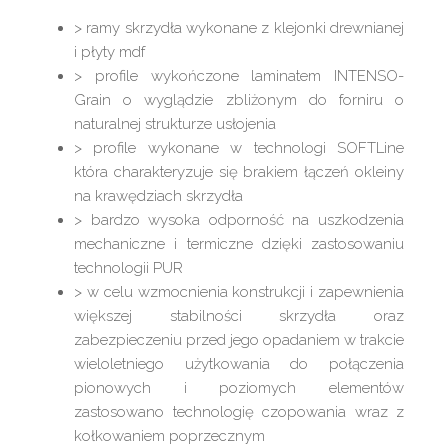
> ramy skrzydła wykonane z klejonki drewnianej
i płyty mdf
> profile wykończone laminatem INTENSO-
Grain o wyglądzie zbliżonym do forniru o
naturalnej strukturze usłojenia
> profile wykonane w technologi SOFTLine
która charakteryzuje się brakiem łączeń okleiny
na krawędziach skrzydła
> bardzo wysoka odporność na uszkodzenia
mechaniczne i termiczne dzięki zastosowaniu
technologii PUR
> w celu wzmocnienia konstrukcji i zapewnienia
większej stabilności skrzydła oraz
zabezpieczeniu przed jego opadaniem w trakcie
wieloletniego użytkowania do połączenia
pionowych i poziomych elementów
zastosowano technologię czopowania wraz z
kołkowaniem poprzecznym