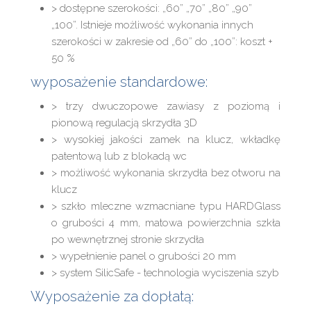
> dostępne szerokości: „60” „70” „80” „90”
„100”. Istnieje możliwość wykonania innych
szerokości w zakresie od „60” do „100”: koszt +
50 %
wyposażenie standardowe:
> trzy dwuczopowe zawiasy z poziomą i
pionową regulacją skrzydła 3D
> wysokiej jakości zamek na klucz, wkładkę
patentową lub z blokadą wc
> możliwość wykonania skrzydła bez otworu na
klucz
> szkło mleczne wzmacniane typu HARDGlass
o grubości 4 mm, matowa powierzchnia szkła
po wewnętrznej stronie skrzydła
> wypełnienie panel o grubości 20 mm
> system SilicSafe - technologia wyciszenia szyb
Wyposażenie za dopłatą: