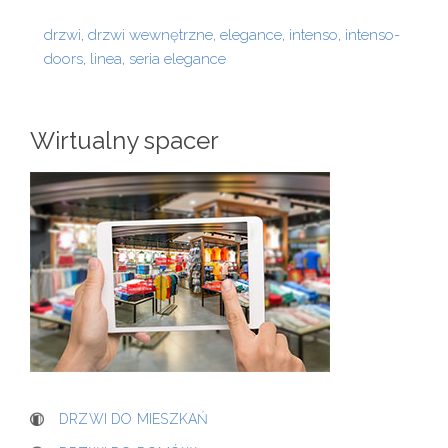
drzwi
,
drzwi wewnętrzne
,
elegance
,
intenso
,
intenso-
doors
,
linea
,
seria elegance
Wirtualny spacer
DRZWI DO MIESZKAŃ